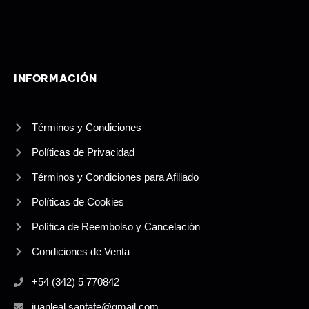
i
r
n
a
-
m
i
n
INFORMACIÓN
Términos y Condiciones
Políticas de Privacidad
Términos y Condiciones para Afiliado
Políticas de Cookies
Política de Reembolso y Cancelación
Condiciones de Venta
+54 (342) 5 770842
juanleal.santafe@gmail.com