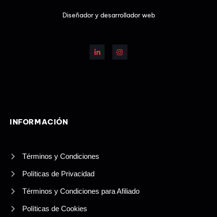
Diseñador y desarrollador web
L
I
i
n
n
s
k
t
e
a
d
g
i
r
n
a
-
m
i
n
INFORMACIÓN
Términos y Condiciones
Políticas de Privacidad
Términos y Condiciones para Afiliado
Políticas de Cookies