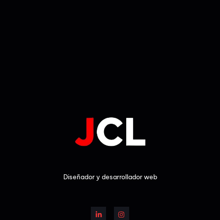
Diseñador y desarrollador web
L
I
i
n
n
s
k
t