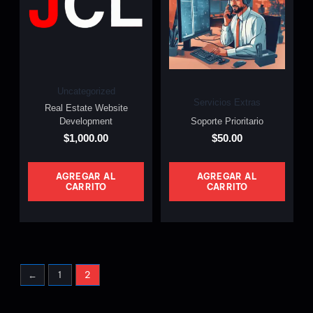
Uncategorized
Servicios Extras
Real Estate Website
Development
Soporte Prioritario
$
1,000.00
$
50.00
AGREGAR AL
AGREGAR AL
CARRITO
CARRITO
←
1
2