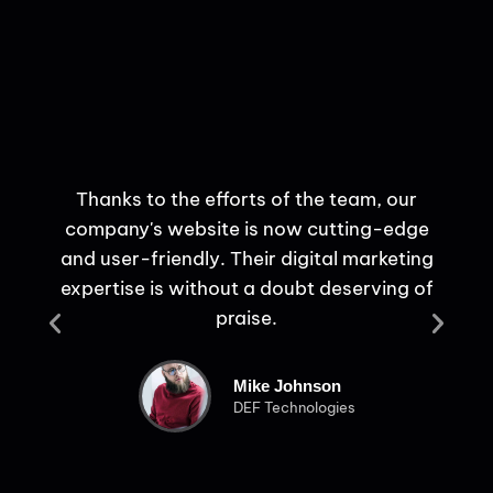
hat
Thanks to the efforts of the team, our
f our
company's website is now cutting-edge
ex
ice
and user-friendly. Their digital marketing
pro
s,
expertise is without a doubt deserving of
i
praise.
o
Mike Johnson
DEF Technologies