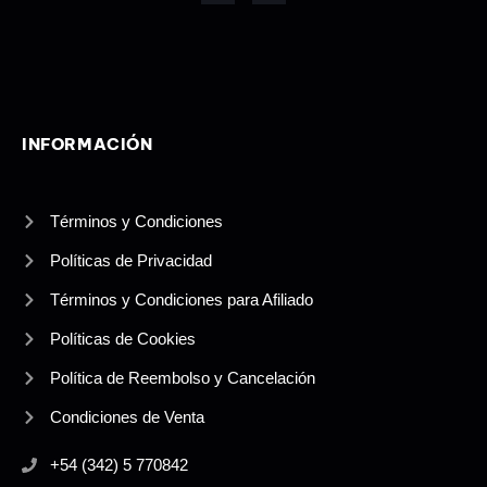
e
a
d
g
i
r
n
a
-
m
i
n
INFORMACIÓN
Términos y Condiciones
Políticas de Privacidad
Términos y Condiciones para Afiliado
Políticas de Cookies
Política de Reembolso y Cancelación
Condiciones de Venta
+54 (342) 5 770842