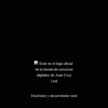
Diseñador y desarrollador web
L
I
i
n