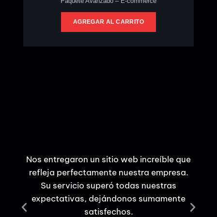
Paquete Avanzado – E-commerce
AGREGAR AL CARRITO
Nos entregaron un sitio web increíble que
Juan
refleja perfectamente nuestra empresa.
web.
Su servicio superó todas nuestras
expectativas, dejándonos sumamente
optim
satisfechos.
notam