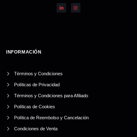
n
s
k
t
e
a
d
g
i
r
n
a
-
m
i
n
INFORMACIÓN
Términos y Condiciones
Políticas de Privacidad
Términos y Condiciones para Afiliado
Políticas de Cookies
Política de Reembolso y Cancelación
Condiciones de Venta