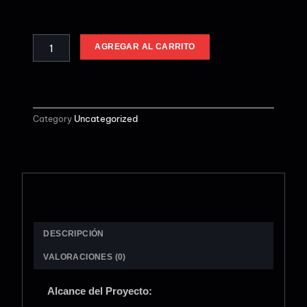
DESARROLLO
SITIO
WEB
AGENCIA
ALTERNATIVE:
AGREGAR AL CARRITO
DIGITAL
PROFESIONAL
CANTIDAD
Uncategorized
Category
DESCRIPCIÓN
VALORACIONES (0)
Alcance del Proyecto: